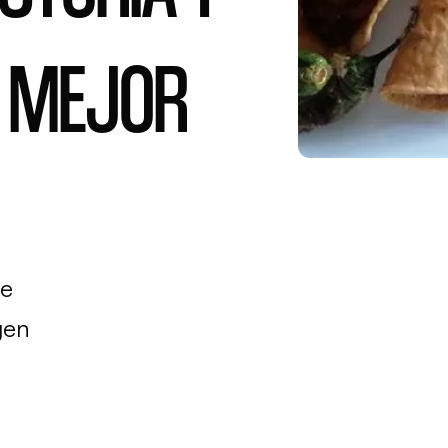
L MEJOR
de
gen