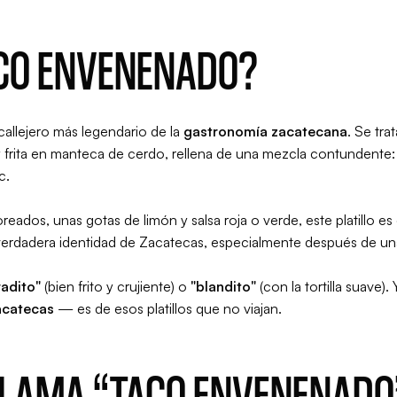
ACO ENVENENADO?
 callejero más legendario de la
gastronomía zacatecana
. Se tra
frita en manteca de cerdo, rellena de una mezcla contundente: fr
c.
eados, unas gotas de limón y salsa roja o verde, este platillo e
erdadera identidad de Zacatecas, especialmente después de una l
adito"
(bien frito y crujiente) o
"blandito"
(con la tortilla suave)
acatecas
— es de esos platillos que no viajan.
LLAMA “TACO ENVENENADO