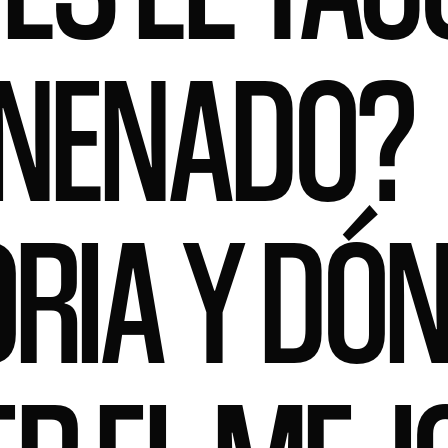
NENADO?
ORIA Y DÓ