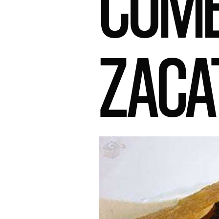
COME
ZACA