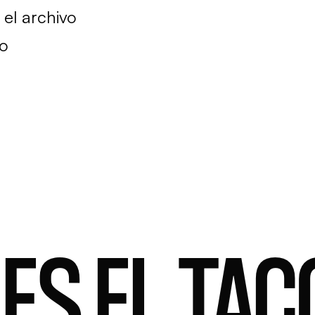
el archivo
io
ES EL TAC